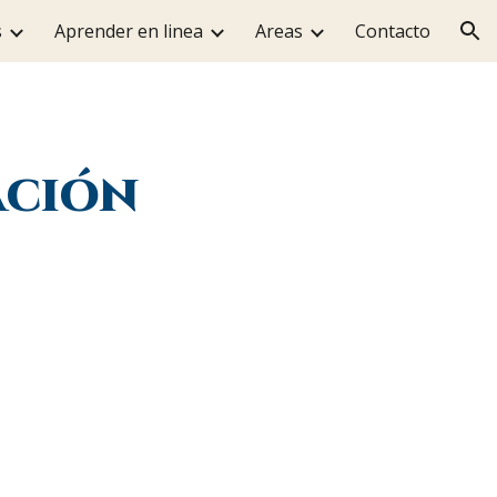
s
Aprender en linea
Areas
Contacto
ion
ación