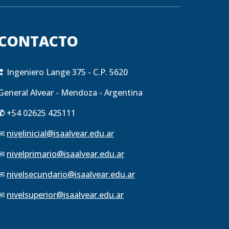
CONTACTO
❢
Ingeniero Lange 375 - C.P. 5620
General Alvear - Mendoza - Argentina
✆
+54 02625 425111
✉
nivelinicial@isaalvear.edu.ar
✉
nivelprimario
@isaalvear.edu.ar
✉
nivelsecundario
@isaalvear.edu.ar
✉
nivelsuperior
@isaalvear.edu.ar