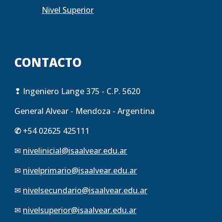
Nivel Superior
CONTACTO
❢
Ingeniero Lange 375 - C.P. 5620
General Alvear - Mendoza - Argentina
✆
+54 02625 425111
✉
nivelinicial@isaalvear.edu.ar
✉
nivelprimario
@isaalvear.edu.ar
✉
nivelsecundario
@isaalvear.edu.ar
✉
nivelsuperior
@isaalvear.edu.ar